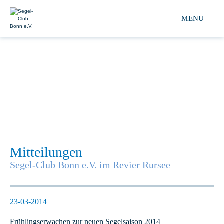
Segel-club Bonn e.V. 
MENU
Mitteilungen
Segel-Club Bonn e.V. im Revier Rursee
23-03-2014
Frühlingserwachen zur neuen Segelsaison 2014