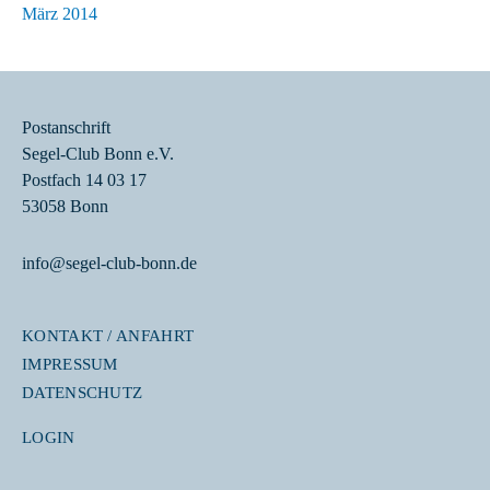
März 2014
Postanschrift
Segel-Club Bonn e.V.
Postfach 14 03 17
53058 Bonn
info@segel-club-bonn.de
KONTAKT / ANFAHRT
IMPRESSUM
DATENSCHUTZ
LOGIN