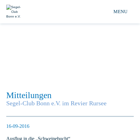
Segel-club Bonn e.V. 
MENU
Mitteilungen
Segel-Club Bonn e.V. im Revier Rursee
16-09-2016
Ausflug in die „Schweinebucht“