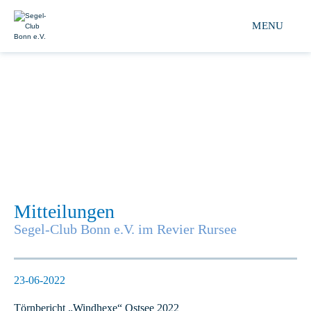
Segel-club Bonn e.V. 
MENU
Mitteilungen
Segel-Club Bonn e.V. im Revier Rursee
23-06-2022
Törnbericht „Windhexe“ Ostsee 2022