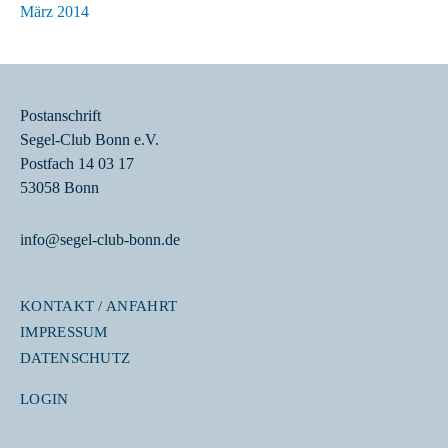
März 2014
Postanschrift
Segel-Club Bonn e.V.
Postfach 14 03 17
53058 Bonn
info@segel-club-bonn.de
KONTAKT / ANFAHRT
IMPRESSUM
DATENSCHUTZ
LOGIN