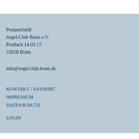
Postanschrift
Segel-Club Bonn e.V.
Postfach 14 03 17
53058 Bonn
info@segel-club-bonn.de
KONTAKT / ANFAHRT
IMPRESSUM
DATENSCHUTZ
LOGIN