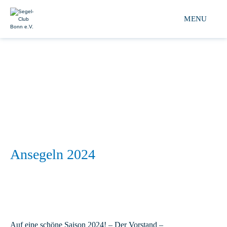
Segel-club Bonn e.V. 
MENU
Ansegeln 2024
Auf eine schöne Saison 2024! – Der Vorstand –