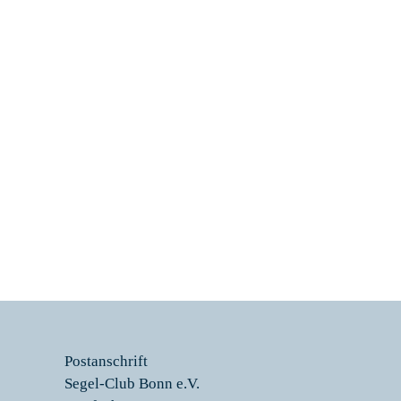
Postanschrift
Segel-Club Bonn e.V.