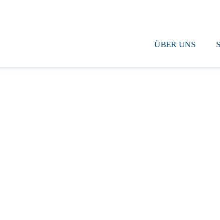
Segel-club Bonn e.V. im Revier Rursee/Eifel
ÜBER UNS